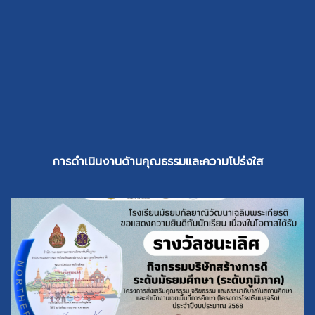
การดำเนินงานด้านคุณธรรมและความ​โปร่งใส