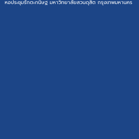
หอประชุมรักตะกนิษฐ มหาวิทยาลัยสวนดุสิต กรุงเทพมหานคร