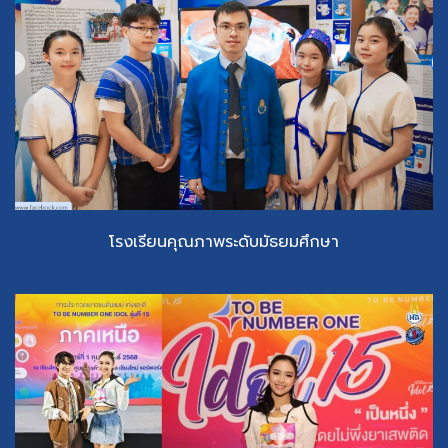
โรงเรียน​คุณ​ภาพ​ระดับ​มัธยม​ศึก​ษา