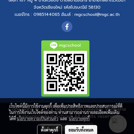
เลขที่ 167 หมู่ 4
บ้านห้วยบง
ตำบลบ้านจันทร์
อำเภอกัลยาณิวัฒนา
จังหวัดเชียงใหม่
รหัสไปรษณีย์ 58130
เบอร์โทร : 0985144065
อีเมล์ :
mgcschool@mgc.ac.th
mgcschool
เว็บไซต์นี้มีการใช้งานคุกกี้ เพื่อเพิ่มประสิทธิภาพและประสบการณ์ที่ดี
Copy right © 2022 Matthayom Galayani Vadhana
ในการใช้งานเว็บไซต์ของท่าน ท่านสามารถอ่านรายละเอียดเพิ่มเติม
Chalearmprakiat School. All rights reserved.
ได้ที่
นโยบายความเป็นส่วนตัว
และ
นโยบายคุกกี้
ผู้เข้าชมทั้งหมด
317,535
ตั้งค่าคุกกี้
ยอมรับทั้งหมด