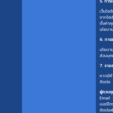
5. การเช
เว็บไซต
จากโซเช
ตั้งค่า
นโยบาย
6. การแ
นโยบายค
ส่วนบุค
7. รายล
หากมีคำ
ติดต่อ
ผู้ควบค
Email 
เบอร์โ
ติดต่อผ