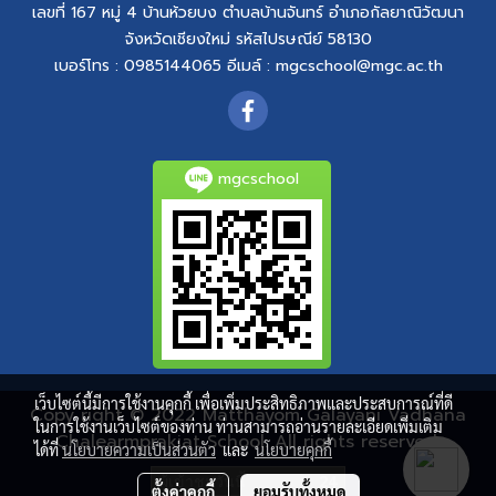
เลขที่ 167 หมู่ 4
บ้านห้วยบง
ตำบลบ้านจันทร์
อำเภอกัลยาณิวัฒนา
จังหวัดเชียงใหม่
รหัสไปรษณีย์ 58130
เบอร์โทร : 0985144065
อีเมล์ :
mgcschool@mgc.ac.th
mgcschool
เว็บไซต์นี้มีการใช้งานคุกกี้ เพื่อเพิ่มประสิทธิภาพและประสบการณ์ที่ดี
Copy right © 2022 Matthayom Galayani Vadhana
ในการใช้งานเว็บไซต์ของท่าน ท่านสามารถอ่านรายละเอียดเพิ่มเติม
Chalearmprakiat School. All rights reserved.
ได้ที่
นโยบายความเป็นส่วนตัว
และ
นโยบายคุกกี้
ผู้เข้าชมวันนี้
24
ตั้งค่าคุกกี้
ยอมรับทั้งหมด