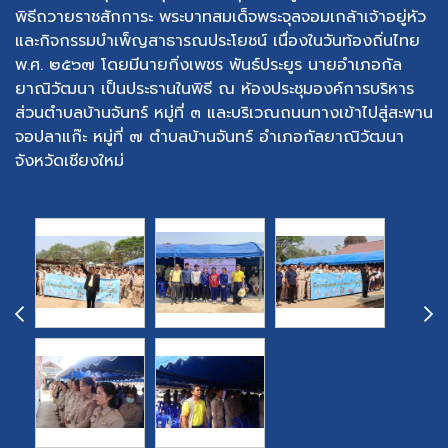
พิธีถวายราชสักการะ พระบาทสมเด็จพระจุลจอมเกล้าเจ้าอยู่หัว
และกิจกรรมบำเพ็ญสาธารณประโยชน์ เนื่องในวันท้องถิ่นไทย
พ.ศ. ๒๕๖๗ โดยมีนายกิ่งเพชร พันธ์ประยูร นายอําเภอกัล
ยาณิวัฒนา เป็นประธานในพิธี ณ ห้องประชุมองค์การบริหาร
ส่วนตำบลบ้านจันทร์ หมู่ที่ ๓ และบริเวณถนนทางเข้าไปสู่สะพาน
จอปลาแก๊ะ หมู่ที่ ๗ ตำบลบ้านจันทร์ อำเภอกัลยาณิวัฒนา
จังหวัดเชียงใหม่