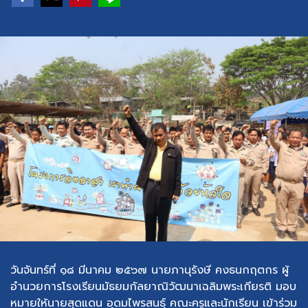
วันจันทร์ที่ ๑๘ มีนาคม ๒๕๖๗ นายภานุรังษี คงธนกฤตกร ผู้
อำนวยการโรงเรียนมัธยมกัลยาณิวัฒนาเฉลิมพระเกียรติ มอบ
หมายให้นายสุดแดน อุดมไพรสนธุ์ คณะครูและนักเรียน เข้าร่วม