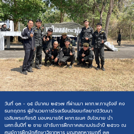
วันที่ ๑๓ - ๑๕ มีนาคม ๒๕๖๗ ที่ผ่านมา ผกท.พ.ภานุรังษี คง
ธนกฤตกร ผู้อำนวยการโรงเรียนมัธยมกัลยาณิวัฒนา
เฉลิมพระเกียรติ มอบหมายให้ ผกท.ธเนศ จับใจนาย นำ
นศท.ชั้นปีที่ ๒ ชาย เข้ารับการฝึกภาคสนามประจำปี ๒๕๖๖ ณ
ศูนย์การฝึกนักศึกษาวิชาทหาร มณฑลทหารบกที่ ๓๓