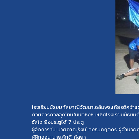
โรงเรียนมัธยมกัลยาณิวัฒนาเฉลิมพระเกียรติคว้า
ด้วยการดวลจุดโทษในนัดชิงชนะเลิศโรงเรียนมัธยมก
ซัลโว ยิงประตูได้ 7 ประตู
ผู้จัดการทีม นายภาณุรังษี คงธนกฤตกร ผู้อำนวย
ผู้ฝึกสอน นายภักดี กัลยา