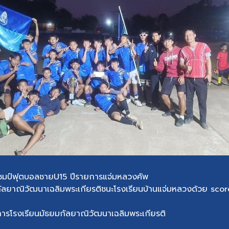
แชมป์ฟุตบอลชายU15 ปีรายการแจ่มหลวงคัพ
ัลยาณิวัฒนาเฉลิมพระเกียรติชนะโรงเรียนบ้านแจ่มหลวงด้วย score
การโรงเรียนมัธยมกัลยาณิวัฒนาเฉลิมพระเกียรติ