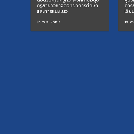
ต้อนรับคุณครูทวี พงศ์เกษมสุข
ผู้บ
ครูสาขาวิชาจิตวิทยาการศึกษา
การ
และการแนะแนว
เรีย
15 พ.ค. 2569
15 พ.