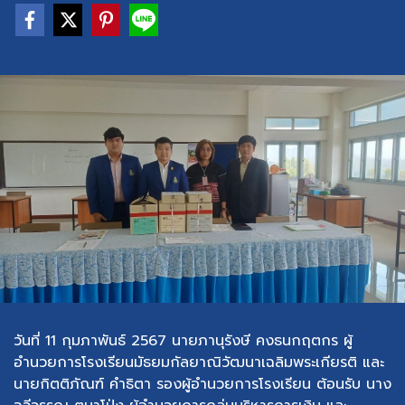
วันที่ 11 กุมภาพันธ์ 2567 นายภานุรังษี คงธนกฤตกร ผู้
อำนวยการโรงเรียนมัธยมกัลยาณิวัฒนาเฉลิมพระเกียรติ และ
นายกิตติภัณฑ์ คำธิตา รองผู้อำนวยการโรงเรียน ต้อนรับ นาง