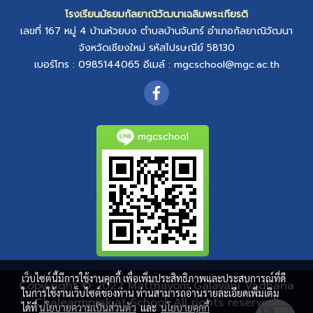
โรงเรียนมัธยมกัลยาณิวัฒนาเฉลิมพระเกียรติ
เลขที่ 167 หมู่ 4
บ้านห้วยบง
ตำบลบ้านจันทร์
อำเภอกัลยาณิวัฒนา
จังหวัดเชียงใหม่
รหัสไปรษณีย์ 58130
เบอร์โทร : 0985144065
อีเมล์ :
mgcschool@mgc.ac.th
mgcschool
เว็บไซต์นี้มีการใช้งานคุกกี้ เพื่อเพิ่มประสิทธิภาพและประสบการณ์ที่ดี
Copy right © 2022 Matthayom Galayani Vadhana
ในการใช้งานเว็บไซต์ของท่าน ท่านสามารถอ่านรายละเอียดเพิ่มเติม
Chalearmprakiat School. All rights reserved.
ได้ที่
นโยบายความเป็นส่วนตัว
และ
นโยบายคุกกี้