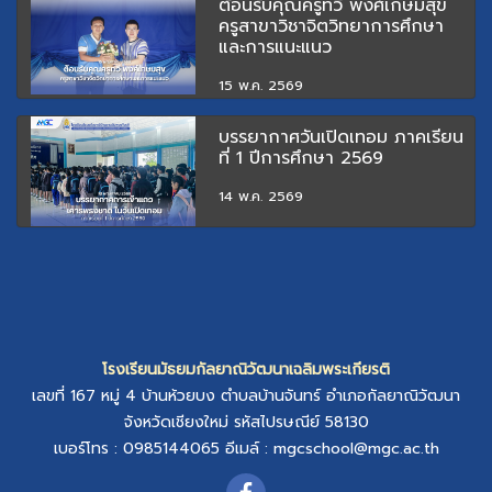
ต้อนรับคุณครูทวี พงศ์เกษมสุข
ครูสาขาวิชาจิตวิทยาการศึกษา
และการแนะแนว
15 พ.ค. 2569
บรรยากาศวันเปิดเทอม ภาคเรียน
ที่ 1 ปีการศึกษา 2569
14 พ.ค. 2569
โรงเรียนมัธยมกัลยาณิวัฒนาเฉลิมพระเกียรติ
เลขที่ 167 หมู่ 4
บ้านห้วยบง
ตำบลบ้านจันทร์
อำเภอกัลยาณิวัฒนา
จังหวัดเชียงใหม่
รหัสไปรษณีย์ 58130
เบอร์โทร : 0985144065
อีเมล์ :
mgcschool@mgc.ac.th