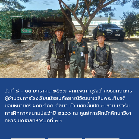
วันที่ ๘ - ๑๑ มกราคม ๒๕๖๗ ผกท.พ.ภานุรังษี คงธนกฤตกร
ผู้อำนวยการโรงเรียนมัธยมกัลยาณิวัฒนาเฉลิมพระเกียรติ
มอบหมายให้ ผกท.ภักดี กัลยา นำ นศท.ชั้นปีที่ ๓ ชาย เข้ารับ
การฝึกภาคสนามประจำปี ๒๕๖๖ ณ ศูนย์การฝึกนักศึกษาวิชา
ทหาร มณฑลทหารบกที่ ๓๓