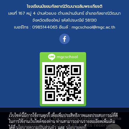
โรงเรียนมัธยมกัลยาณิวัฒนาเฉลิมพระเกียรติ
เลขที่ 167 หมู่ 4
บ้านห้วยบง
ตำบลบ้านจันทร์
อำเภอกัลยาณิวัฒนา
จังหวัดเชียงใหม่
รหัสไปรษณีย์ 58130
เบอร์โทร : 0985144065
อีเมล์ :
mgcschool@mgc.ac.th
mgcschool
เว็บไซต์นี้มีการใช้งานคุกกี้ เพื่อเพิ่มประสิทธิภาพและประสบการณ์ที่ดี
Copy right © 2022 Matthayom Galayani Vadhana
ในการใช้งานเว็บไซต์ของท่าน ท่านสามารถอ่านรายละเอียดเพิ่มเติม
Chalearmprakiat School. All rights reserved.
ได้ที่
นโยบายความเป็นส่วนตัว
และ
นโยบายคุกกี้