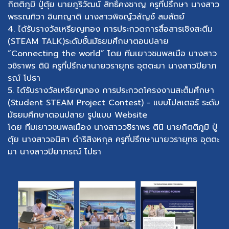
กิตติภูมิ ปู่ตุ้ย นายภูริวัฒน์ สิทธิ์คงชาญ ครูที่ปรึกษา นางสาว
พรรณทิวา อินทญาติ นางสาวพิชญ์วลัญช์ สมสัตย์
4. ได้รับรางวัลเหรียญทอง การประกวดการสื่อสารเชิงสะตีม
(STEAM TALK)ระดับชั้นมัธยมศึกษาตอนปลาย
“Connecting the world” โดย ทีมเยาวชนพลเมือ นางสาว
วชิราพร ตินิ ครูที่ปรึกษานายวรายุทธ อุตตะมา นางสาวปิยาภ
รณ์ โปธา
5. ได้รับรางวัลเหรียญทอง การประกวดโครงงานสะต็มศึกษา
(Student STEAM Project Contest) - แบบโปสเตอร์ ระดับ
มัธยมศึกษาตอนปลาย รูปแบบ Website
โดย ทีมเยาวชนพลเมือง นางสาววชิราพร ตินิ นายกิตติภูมิ ปู่
ตุ้ย นางสาวอนิสา ดำริสิงหกุล ครูที่ปรึกษานายวรายุทธ อุตตะ
มา นางสาวปิยาภรณ์ โปธา